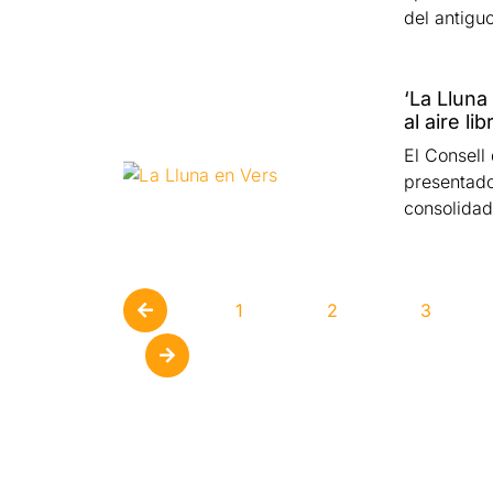
del antigu
‘La Lluna
al aire l
El Consell 
presentado 
consolidad
1
2
3