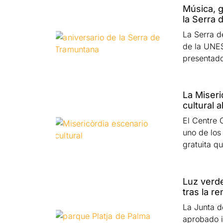
Música, g
la Serra
La Serra d
de la UNES
presentad
La Miseri
cultural a
El Centre C
uno de los
gratuita q
Luz verde
tras la r
La Junta d
aprobado i