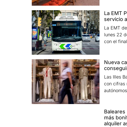
La EMT P
servicio 
La EMT de 
lunes 22 d
con el fina
Nueva ca
conseguir
Las Illes B
con cifras
autónomos 
Baleares 
más bonif
alquiler 