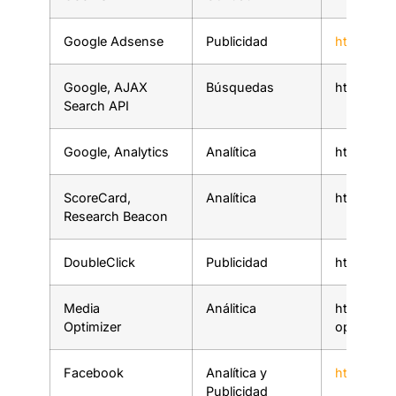
Google Adsense
Publicidad
http://ww
Google, AJAX
Búsquedas
http://ww
Search API
Google, Analytics
Analítica
http://ww
ScoreCard,
Analítica
http://ww
Research Beacon
DoubleClick
Publicidad
http://ww
Media
Análitica
http://ww
Optimizer
optimizat
Facebook
Analítica y
https://w
Publicidad