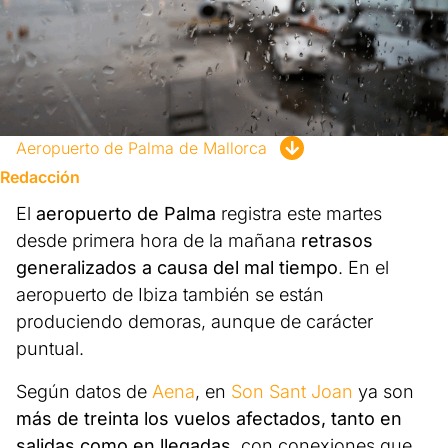
Aeropuerto de Palma de Mallorca
Redacción
El
aeropuerto de Palma
registra este martes
desde primera hora de la mañana
retrasos
generalizados a causa del mal tiempo
. En el
aeropuerto de Ibiza también se están
produciendo demoras, aunque de carácter
puntual.
Según datos de
Aena
, en
Son Sant Joan
ya son
más de treinta los vuelos afectados, tanto en
salidas como en llegadas
, con conexiones que