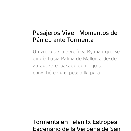
Pasajeros Viven Momentos de
Pánico ante Tormenta
Un vuelo de la aerolínea Ryanair que se
dirigía hacia Palma de Mallorca desde
Zaragoza el pasado domingo se
convirtió en una pesadilla para
Tormenta en Felanitx Estropea
Escenario de la Verbena de San