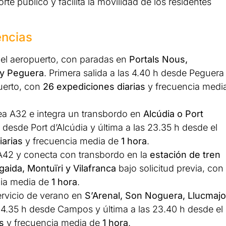
te público y facilita la movilidad de los residentes
encias
el aeropuerto, con paradas en
Portals Nous,
 y Peguera
. Primera salida a las 4.40 h desde Peguera
puerto, con
26 expediciones diarias
y frecuencia medi
ínea A32 e integra un transbordo en
Alcúdia o Port
 h desde Port d’Alcúdia y última a las 23.35 h desde el
iarias
y frecuencia media de
1 hora
.
a A42 y conecta con transbordo en la
estación de tren
gaida, Montuïri y Vilafranca
bajo solicitud previa, con
ia media de
1 hora
.
ervicio de verano en
S’Arenal, Son Noguera, Llucmajo
s 4.35 h desde Campos y última a las 23.40 h desde el
s
y frecuencia media de
1 hora
.