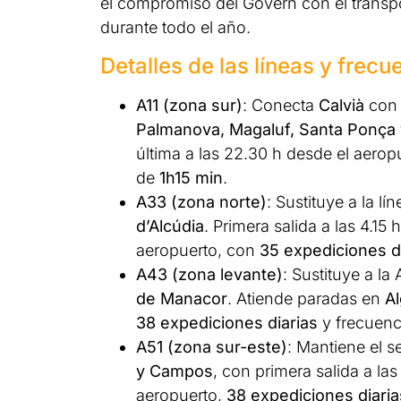
el compromiso del Govern con el transpor
durante todo el año.
Detalles de las líneas y frecu
A11 (zona sur)
: Conecta
Calvià
con 
Palmanova, Magaluf, Santa Ponça
última a las 22.30 h desde el aero
de
1h15 min
.
A33 (zona norte)
: Sustituye a la l
d’Alcúdia
. Primera salida a las 4.15
aeropuerto, con
35 expediciones d
A43 (zona levante)
: Sustituye a l
de Manacor
. Atiende paradas en
Al
38 expediciones diarias
y frecuenc
A51 (zona sur-este)
: Mantiene el s
y Campos
, con primera salida a la
aeropuerto,
38 expediciones diaria