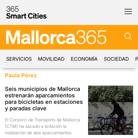
SERVICIOS
MOVILIDAD
ECONOMÍA
SOCIEDAD
P
Paula Pérez
Seis municipios de Mallorca
estrenarán aparcamientos
para bicicletas en estaciones
y paradas clave
El Consorci de Transports de Mallorca
(CTM) ha sacado a licitación la
instalación de seis aparcamientos