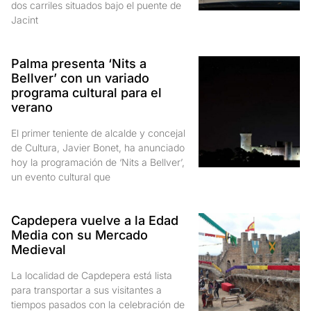
dos carriles situados bajo el puente de
Jacint
Palma presenta ‘Nits a
Bellver’ con un variado
programa cultural para el
verano
El primer teniente de alcalde y concejal
de Cultura, Javier Bonet, ha anunciado
hoy la programación de ‘Nits a Bellver’,
un evento cultural que
Capdepera vuelve a la Edad
Media con su Mercado
Medieval
La localidad de Capdepera está lista
para transportar a sus visitantes a
tiempos pasados con la celebración de