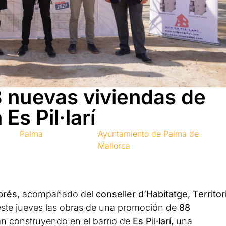
 nuevas viviendas de
Es Pil·larí
Palma
Ayuntamiento de Palma de
Mallorca
brés
, acompañado del
conseller d’Habitatge, Territori
 este jueves las obras de una promoción de
88
n construyendo en el barrio de
Es Pil·larí
, una