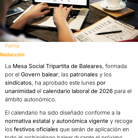
Palma
Redacción
La
Mesa Social Tripartita de Baleares
, formada
por el
Govern balear
, las
patronales
y los
sindicatos
, ha aprobado este lunes
por
unanimidad
el
calendario laboral de 2026
para el
ámbito autonómico.
El calendario ha sido diseñado conforme a la
normativa estatal y autonómica vigente
y recoge
los
festivos oficiales
que serán de aplicación en
todo el archipiélago balear durante el próximo