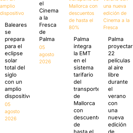
el
Cinema
a la
Baleares
Fresca
se
de
prepara
Palma
Palma
Palma
para el
integra
proyectar
05
eclipse
la EMT
22
agosto
solar
en el
películas
2026
total del
sistema
al aire
siglo
tarifario
libre
con un
del
durante
amplio
transporte
el
dispositivo
de
verano
Mallorca
con
05
con
una
agosto
descuentos
nueva
2026
de
edición
hasta el
de