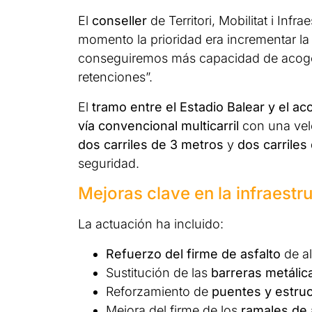
El
conseller
de Territori, Mobilitat i Infra
momento la prioridad era incrementar la f
conseguiremos más capacidad de acoger 
retenciones”.
El
tramo entre el Estadio Balear y el ac
vía convencional multicarril
con una ve
dos carriles de 3 metros
y
dos carriles
seguridad.
Mejoras clave en la infraestr
La actuación ha incluido:
Refuerzo del firme de asfalto
de al
Sustitución de las
barreras metálic
Reforzamiento de
puentes y estru
Mejora del firme de los
ramales de