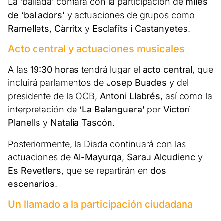
La ‘ballada’ contará con la participación de
miles
de ‘balladors’
y actuaciones de grupos como
Ramellets
,
Càrritx
y
Esclafits i Castanyetes
.
Acto central y actuaciones musicales
A las
19:30 horas
tendrá lugar el
acto central
, que
incluirá parlamentos de
Josep Buades
y del
presidente de la OCB,
Antoni Llabrés
, así como la
interpretación de
‘La Balanguera’
por
Victorí
Planells
y
Natalia Tascón
.
Posteriormente, la Diada continuará con las
actuaciones de
Al-Mayurqa
,
Sarau Alcudienc
y
Es Revetlers
, que se repartirán en
dos
escenarios
.
Un llamado a la participación ciudadana