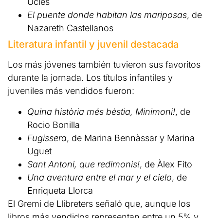
Uclés
El puente donde habitan las mariposas
, de
Nazareth Castellanos
Literatura infantil y juvenil destacada
Los más jóvenes también tuvieron sus favoritos
durante la jornada. Los títulos infantiles y
juveniles más vendidos fueron:
Quina història més bèstia, Minimoni!
, de
Rocio Bonilla
Fugissera
, de Marina Bennàssar y Marina
Uguet
Sant Antoni, que redimonis!
, de Àlex Fito
Una aventura entre el mar y el cielo
, de
Enriqueta Llorca
El Gremi de Llibreters señaló que, aunque los
libros más vendidos representan entre un 5% y