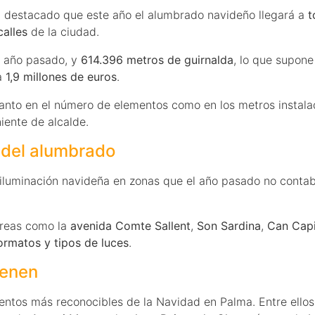
a destacado que este año el alumbrado navideño llegará a
t
alles
de la ciudad.
l año pasado, y
614.396 metros de guirnalda
, lo que supon
 a
1,9 millones de euros
.
r, tanto en el número de elementos como en los metros inst
iente de alcalde.
 del alumbrado
 iluminación navideña en zonas que el año pasado no conta
áreas como la
avenida Comte Sallent
,
Son Sardina
,
Can Capi
ormatos y tipos de luces
.
ienen
entos más reconocibles de la Navidad en Palma. Entre ellos