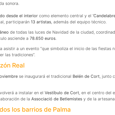
da sonora.
do desde el interior
como elemento central y el
‘Candelabre
tal, participarán
13 artistas
, además del equipo técnico.
táneo
de todas las luces de Navidad de la ciudad, coordinad
culo asciende a
78.650 euros
.
 a asistir a un evento “que simboliza el inicio de las fiest
r las tradiciones”.
uzón Real
noviembre
se inaugurará el tradicional
Belén de Cort
, junto 
volverá a instalar en el
Vestíbulo de Cort
, en el centro del
olaboración de la
Associació de Betlemistes
y de la artesan
dos los barrios de Palma