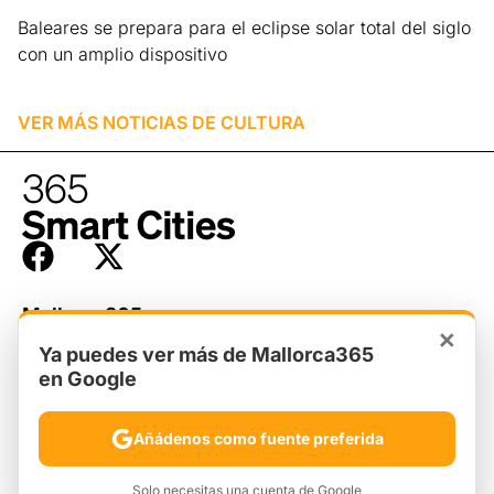
Baleares se prepara para el eclipse solar total del siglo
con un amplio dispositivo
Leer más »
VER MÁS NOTICIAS DE
CULTURA
Mallorca365
Hadoqmedia
×
Quiénes somos
Ya puedes ver más de Mallorca365
Aviso legal
en Google
Ciudades365
Privacidad
Newsletter
Añádenos como fuente preferida
Cookies
Contacto
Solo necesitas una cuenta de Google