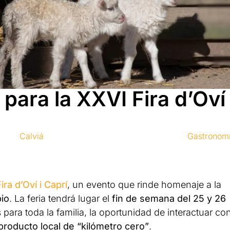
para la XXVI Fira d’Oví 
Calviá
Gastronom
ira d’Oví i Caprí
, un evento que rinde homenaje a la
pio
. La feria tendrá lugar el
fin de semana del 25 y 26
 para toda la familia, la oportunidad de interactuar co
producto local de “kilómetro cero”
.