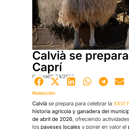
Calvià se prepara 
Caprí
Cultura
08/04/2026
Redacción
Calvià
se prepara para celebrar la
XXVI F
historia agrícola y ganadera del munici
de abril de 2026
, ofreciendo actividades
los
payeses locales
y poner en valor el