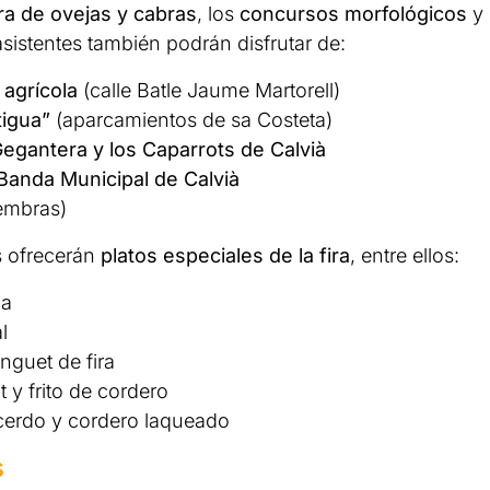
a de ovejas y cabras
, los
concursos morfológicos
y
asistentes también podrán disfrutar de:
 agrícola
(calle Batle Jaume Martorell)
tigua”
(aparcamientos de sa Costeta)
Gegantera y los Caparrots de Calvià
Banda Municipal de Calvià
embras)
s ofrecerán
platos especiales de la fira
, entre ellos:
la
l
onguet de fira
t y frito de cordero
 cerdo y cordero laqueado
s