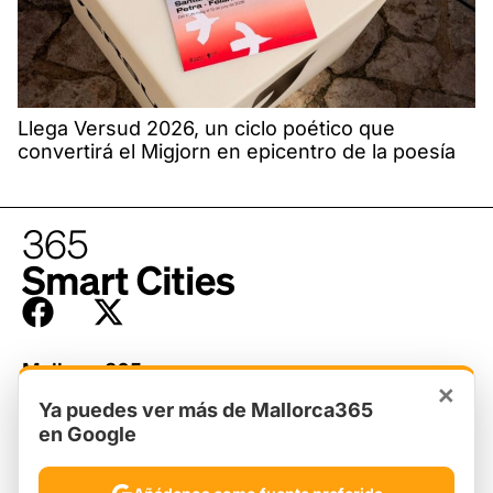
Llega Versud 2026, un ciclo poético que
convertirá el Migjorn en epicentro de la poesía
Mallorca365
Hadoqmedia
×
Quiénes somos
Ya puedes ver más de Mallorca365
Aviso legal
en Google
Ciudades365
Privacidad
Newsletter