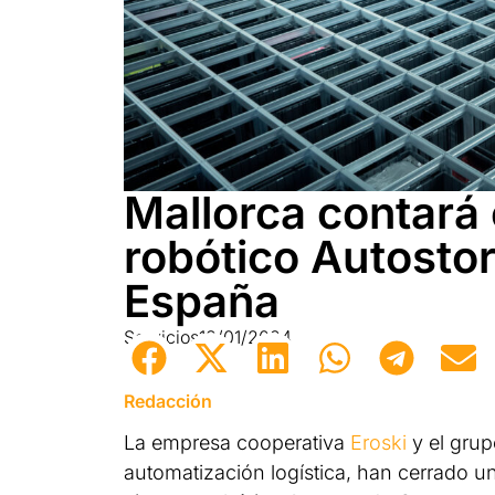
Mallorca contará 
robótico Autosto
España
Servicios
18/01/2024
Redacción
La empresa cooperativa
Eroski
y el gru
automatización logística, han cerrado 