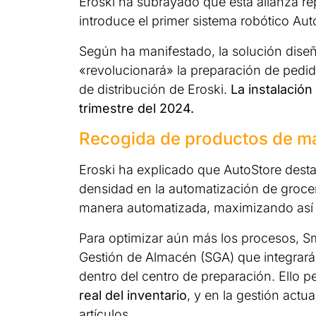
Eroski ha subrayado que esta alianza rep
introduce el primer sistema robótico Aut
Según ha manifestado, la solución dise
«revolucionará» la preparación de pedid
de distribución de Eroski.
La instalació
trimestre del 2024.
Recogida de productos de m
Eroski ha explicado que AutoStore dest
densidad en la automatización de grocer
manera automatizada, maximizando así la 
Para optimizar aún más los procesos, Sm
Gestión de Almacén (SGA) que integrará,
dentro del centro de preparación. Ello p
real del inventario
, y en la gestión act
artículos.