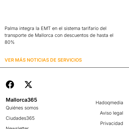
Palma integra la EMT en el sistema tarifario del
transporte de Mallorca con descuentos de hasta el
80%
Leer más »
VER MÁS NOTICIAS DE
SERVICIOS
Mallorca365
Hadoqmedia
Quiénes somos
Aviso legal
×
Ciudades365
Ya puedes ver más de Mallorca365
Privacidad
en Google
Newsletter