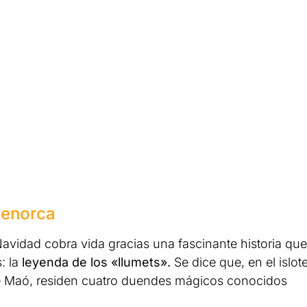
Menorca
avidad cobra vida gracias una fascinante historia que
: la
leyenda de los «llumets».
Se dice que, en el islot
de Maó, residen cuatro duendes mágicos conocidos