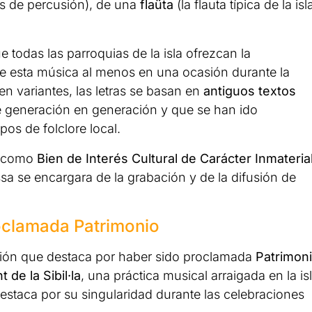
os de percusión), de una
flaüta
(la flauta típica de la isl
e todas las parroquias de la isla ofrezcan la
e esta música al menos en una ocasión durante la
n variantes, las letras se basan en
antiguos textos
e generación en generación y que se han ido
os de folclore local.
ró como
Bien de Interés Cultural de Carácter Inmateria
ssa se encargara de la grabación y de la difusión de
roclamada Patrimonio
dición que destaca por haber sido proclamada
Patrimon
t de la Sibil·la
, una práctica musical arraigada en la is
staca por su singularidad durante las celebraciones