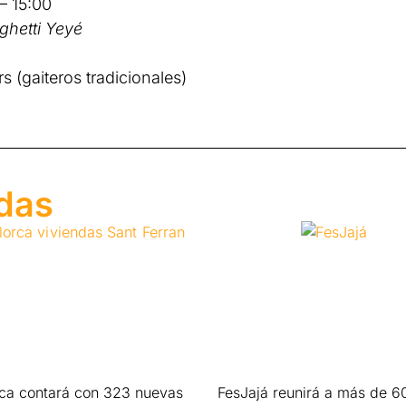
 – 15:00
ghetti Yeyé
 (gaiteros tradicionales)
adas
rca contará con 323 nuevas
FesJajá reunirá a más de 6